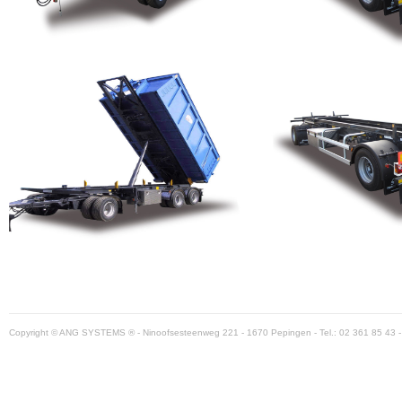
Copyright © ANG SYSTEMS ® - Ninoofsesteenweg 221 - 1670 Pepingen - Tel.: 02 361 85 43 -