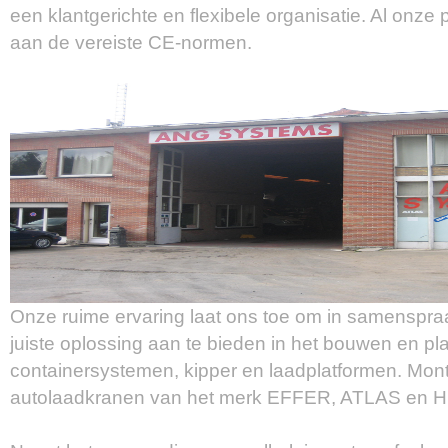
een klantgerichte en flexibele organisatie. Al onze
aan de vereiste CE-normen.
Onze ruime ervaring laat ons toe om in samenspra
juiste oplossing aan te bieden in het bouwen en pl
containersystemen, kipper en laadplatformen. Mon
autolaadkranen van het merk EFFER, ATLAS en 