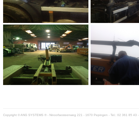
Copyright © ANG SYSTEMS ® - Ninoofsesteenweg 221 - 1670 Pepingen - Tel.: 02 361 85 43 -