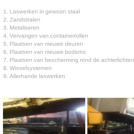
Laswerken in gewoon staal
Zandstralen
Metaliseren
Vervangen van containerrollen
Plaatsen van nieuwe deuren
Plaatsen van nieuwe bodems
Plaatsen van bescherming rond de achterlichten
Wisselsystemen
Allerhande laswerken