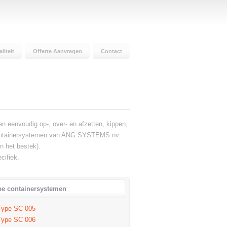
liteit
Offerte Aanvragen
Contact
 eenvoudig op-, over- en afzetten, kippen,
de containersystemen van ANG SYSTEMS nv.
n het bestek).
cifiek.
pe containersystemen
Type SC 005
Type SC 006