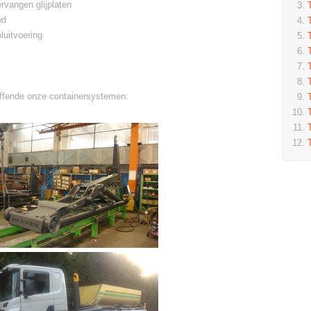
rvangen glijplaten
wd
luitvoering
effende onze containersystemen: