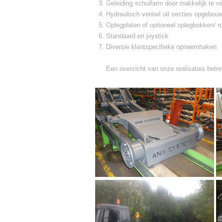
Geleiding schuifarm door makkelijk te ve
Hydraulisch ventiel uit secties opgebou
Oplegplaten of optioneel oplegbokken/ ro
Standaard en joystick
Diversie klantspecifieke opneemhaken
Een overzicht van onze realisaties betr