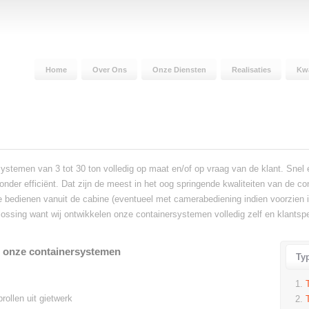
Home
Over Ons
Onze Diensten
Realisaties
Kwa
emen van 3 tot 30 ton volledig op maat en/of op vraag van de klant. Snel en
zonder efficiënt. Dat zijn de meest in het oog springende kwaliteiten van 
 bedienen vanuit de cabine (eventueel met camerabediening indien voorzien i
ssing want wij ontwikkelen onze containersystemen volledig zelf en klantspe
n onze containersystemen
Ty
rollen uit gietwerk